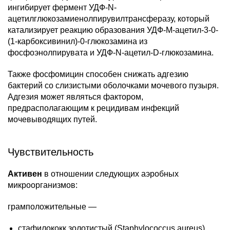
ингибирует фермент УДФ-N-
ацетилглюкозамиенолпирувилтрансферазу, который
катализирует реакцию образования УДФ-М-ацетил-3-0-
(1-карбоксивинил)-0-глюкозамина из
фосфоэнолпирувата и УДФ-N-ацетил-D-глюкозамина.
Также фосфомицин способен снижать адгезию
бактерий со слизистыми оболочками мочевого пузыря.
Адгезия может являться фактором,
предрасполагающим к рецидивам инфекций
мочевыводящих путей.
Чувствительность
Активен
в отношении следующих аэробных
микроорганизмов:
грамположительные —
стафилококк золотистый (Staphylococcus aureus),