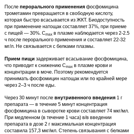
После
перорального применения
фосфомицина
трометамин превращается в свободную кислоту,
которая быстро всасывается из ЖКТ. Биодоступность
при применение натощак составляет 37%, при приеме
с пищей — 30%. C
в плазме наблюдается через 2-2.5
max
ч после перорального применения и составляет 22-32
мг/л. Не связывается с белками плазмы.
Прием пищи
задерживает всасывание фосфомицина,
что приводит к снижению C
в плазме крови и
max
концентрации в моче. Поэтому рекомендуется
принимать фосфомицин натощак или по крайней мере
через 2–3 ч после еды.
Через 30 минут после
внутривенного введения
1 г
препарата — в течение 5 минут концентрация
фосфомицина в сыворотке крови составляет 74 мкг/мл.
При медленном (в течение 1 часа) в/в введении
препарата в дозе 2 г максимальная концентрация
составила 157,3 мкг/мл. Степень связывания с белками