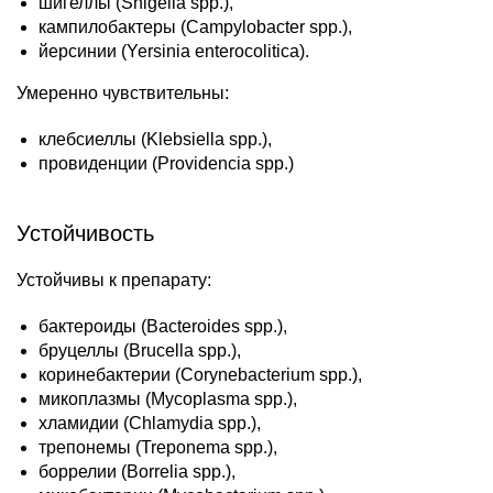
шигеллы (Shigella spp.),
кампилобактеры (Campylobacter spp.),
йерсинии (Yersinia enterocolitica).
Умеренно чувствительны:
клебсиеллы (Klebsiella spp.),
провиденции (Providencia spp.)
Устойчивость
Устойчивы к препарату:
бактероиды (Bacteroides spp.),
бруцеллы (Brucella spp.),
коринебактерии (Corynebacterium spp.),
микоплазмы (Mycoplasma spp.),
хламидии (Chlamydia spp.),
трепонемы (Treponema spp.),
боррелии (Borrelia spp.),