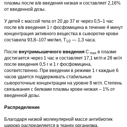
плазмы после в/в введения низкая и составляет 2,16%
от введенной дозы.
У детей с массой тела от 20 до 37 кг через 0,5–1 час
после в/в введения 1 г фосфомицина в течение 4 минут
концентрация активного вещества в сыворотке крови
составила 93,8–107 мкг/мл, T
— 1,3 часа.
1/2
После
внутримышечного введения
С
в плазме
max
достигается через 1 час и составляет 17,1 мг/л и 28 мг/л
после введения 0,5 г и 1 г фосфомицина,
соответственно. При введении в режиме 1 г каждые 6
часов удается поддерживать стабильные
сывороточные концентрации на уровне 8 мг/л. Степень
связывания с белками плазмы крови низкая – 1% от
введенной дозы.
Распределение
Благодаря низкой молекулярной массе антибиотик
широко распределяется в тканях организма.