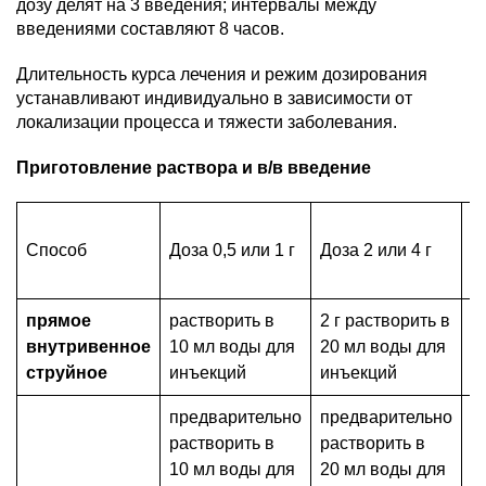
дозу делят на 3 введения; интервалы между
введениями составляют 8 часов.
Длительность курса лечения и режим дозирования
устанавливают индивидуально в зависимости от
локализации процесса и тяжести заболевания.
Приготовление раствора и в/в введение
К
Способ
Доза 0,5 или 1 г
Доза 2 или 4 г
в
прямое
растворить в
2 г растворить в
м
внутривенное
10 мл воды для
20 мл воды для
в
струйное
инъекций
инъекций
5
предварительно
предварительно
растворить в
растворить в
10 мл воды для
20 мл воды для