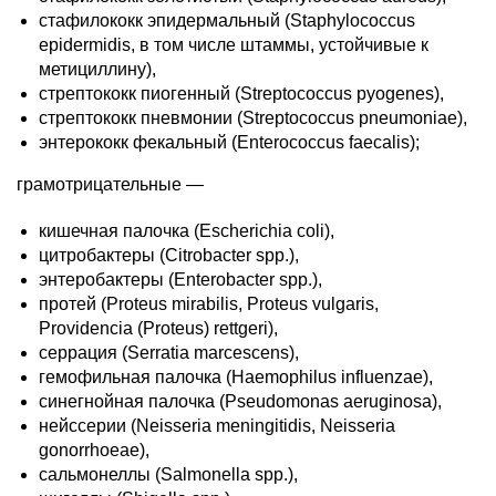
стафилококк эпидермальный (Staphylococcus
epidermidis, в том числе штаммы, устойчивые к
метициллину),
стрептококк пиогенный (Streptococcus pyogenes),
стрептококк пневмонии (Streptococcus pneumoniae),
энтерококк фекальный (Enterococcus faecalis);
грамотрицательные —
кишечная палочка (Escherichia coli),
цитробактеры (Citrobacter spp.),
энтеробактеры (Enterobacter spp.),
протей (Proteus mirabilis, Proteus vulgaris,
Providencia (Proteus) rettgeri),
серрация (Serratia marcescens),
гемофильная палочка (Haemophilus influenzae),
синегнойная палочка (Pseudomonas aeruginosa),
нейссерии (Neisseria meningitidis, Neisseria
gonorrhoeae),
сальмонеллы (Salmonella spp.),