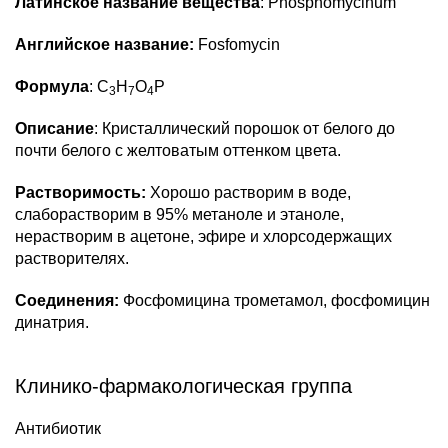
Латинское название вещества
: Phosphomycinum
Английское название:
Fosfomycin
Формула
: C
H
O
P
3
7
4
Описание
: Кристаллический порошок от белого до
почти белого с желтоватым оттенком цвета.
Растворимость:
Хорошо растворим в воде,
слаборастворим в 95% метаноле и этаноле,
нерастворим в ацетоне, эфире и хлорсодержащих
растворителях.
Соединения:
Фосфомицина трометамол, фосфомицин
динатрия.
Клинико-фармакологическая группа
Антибиотик