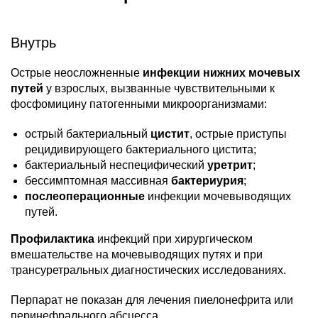
Внутрь
Острые неосложненные
инфекции нижних мочевых
путей
у взрослых, вызванные чувствительными к
фосфомицину патогенными микроорганизмами:
острый бактериальный
цистит
, острые приступы
рецидивирующего бактериального цистита;
бактериальный неспецифический
уретрит
;
бессимптомная массивная
бактериурия
;
послеоперационные
инфекции мочевыводящих
путей.
Профилактика
инфекций при хирургическом
вмешательстве на мочевыводящих путях и при
трансуретральных диагностических исследованиях.
Перпарат не показан для лечения пиелонефрита или
перинефрального абсцесса.